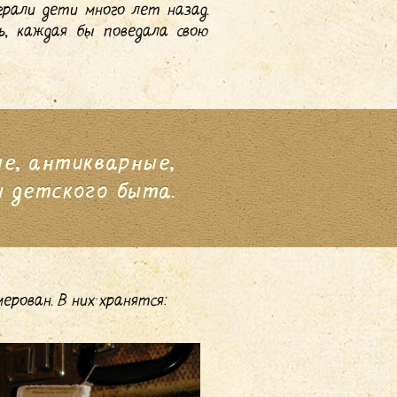
рали дети много лет назад.
ь, каждая бы поведала свою
ые, антикварные,
ы детского быта.
ерован. В них хранятся: