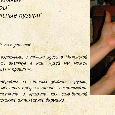
ельные"
ры"
ьные пузыри"...
 было в детстве.
взрослыми, и только здесь, в Маленькой
ва", заглянув в наш музей мы можем
ивым прошлым...
териалы из которых делают игрушки,
е меняется предназначение - воспитывать
 теплоту и красоту, как самобытной
зысканной антикварной барышни.