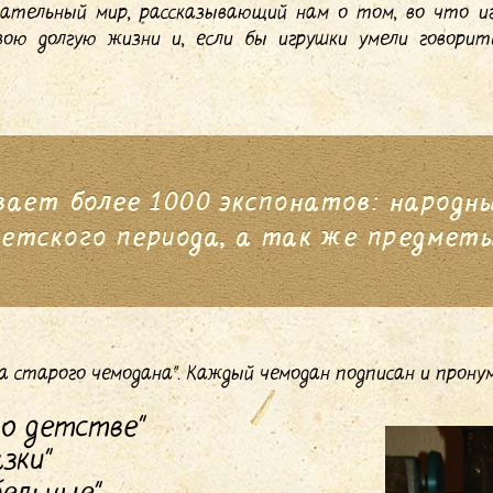
тельный мир, рассказывающий нам о том, во что иг
ою долгую жизни и, если бы игрушки умели говорит
вает более 1000 экспонатов: народн
ветского периода, а так же предмет
а старого чемодана". Каждый чемодан подписан и пронум
 о детстве"
зки"